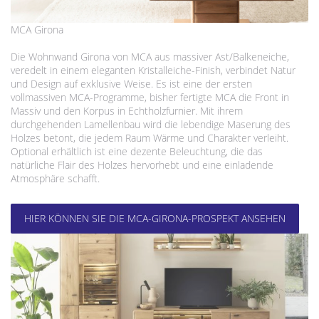
MCA Girona
Die Wohnwand Girona von MCA aus massiver Ast/Balkeneiche,
veredelt in einem eleganten Kristalleiche-Finish, verbindet Natur
und Design auf exklusive Weise. Es ist eine der ersten
vollmassiven MCA-Programme, bisher fertigte MCA die Front in
Massiv und den Korpus in Echtholzfurnier. Mit ihrem
durchgehenden Lamellenbau wird die lebendige Maserung des
Holzes betont, die jedem Raum Wärme und Charakter verleiht.
Optional erhältlich ist eine dezente Beleuchtung, die das
natürliche Flair des Holzes hervorhebt und eine einladende
Atmosphäre schafft.
HIER KÖNNEN SIE DIE MCA-GIRONA-PROSPEKT ANSEHEN