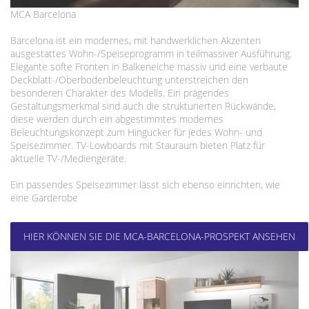
MCA Barcelona
Barcelona ist ein modernes, mit handwerklichen Akzenten
ausgestattes Wohn-/Speiseprogramm in teilmassiver Ausführung.
Elegante softe Fronten in Balkeneiche massiv und eine verbaute
Deckblatt-/Oberbodenbeleuchtung unterstreichen den
besonderen Charakter des Modells. Ein prägendes
Gestaltungsmerkmal sind auch die strukturierten Rückwände,
diese werden durch ein abgestimmtes modernes
Beleuchtungskonzept zum Hingucker für jedes Wohn- und
Speisezimmer. TV-Lowboards mit Stauraum bieten Platz für
aktuelle TV-/Mediengeräte.
Ein passendes Speisezimmer lässt sich ebenso einrichten, wie
eine Garderobe
HIER KÖNNEN SIE DIE MCA-BARCELONA-PROSPEKT ANSEHEN