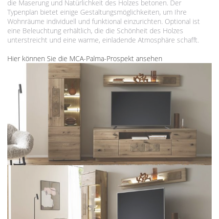
die Maserung und Natürlichkeit des Holzes betonen. Der
Typenplan bietet einige Gestaltungsmöglichkeiten, um Ihre
Wohnräume individuell und funktional einzurichten. Optional ist
eine Beleuchtung erhältlich, die die Schönheit des Holzes
unterstreicht und eine warme, einladende Atmosphäre schafft.
Hier können Sie die MCA-Palma-Prospekt ansehen