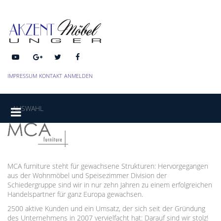
IMPRESSUM
KONTAKT
ANMELDEN
AUSWAHL
MCA furniture steht für gewachsene Strukturen: Hervorgegangen
aus der Wohnmöbel und Speisezimmer Division der
Schiedergruppe sind wir in nur zehn Jahren zu einem erfolgreichen
Handelspartner für ganz Europa gewachsen.
2500 aktive Kunden und ein Umsatz, der sich seit der Gründung
des Unternehmens in 2007 vervielfacht hat: Darauf sind wir stolz!