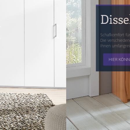
ort-V
llt!
eten
KAMP COMFORT-V ANSEHEN