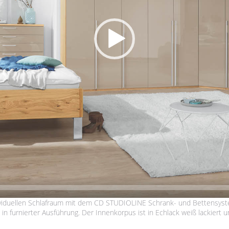
individuellen Schlafraum mit dem CD STUDIOLINE Schrank- und Bettensys
n furnierter Ausführung. Der Innenkorpus ist in Echlack weiß lackiert un