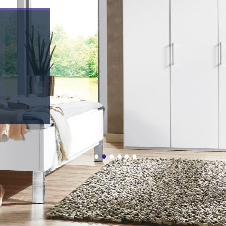
Disselkamp Comf
Schafkomfort für alle Generationen. Wie es Ihnen gefä
Die verschiedenen Schrankelemente und Fronten bi
Ihnen umfangreiche Gestaltungsmöglichkeiten.
HIER KÖNNEN SIE DEN PROSPEKT ZU DISSEL
•
•
•
•
•
•