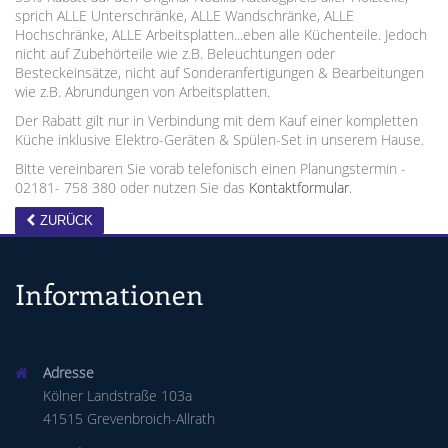
sprich ALLE Unterschränke, ALLE Wandschränke, ALLE
Hochschränke, ALLE Arbeitsplatten...eben alle Küchenteile. Jedoch
nicht auf Zubehörteile wie z.B. Beleuchtungen oder
Besteckeinsätze, nicht auf Sonderanfertigungen & Bearbeitungen
wie z.B. Abrundungen von Arbeitsplatten.
Der Rabatt gilt nur in Verbindung mit dem Kauf einer kompletten
Küche inklusive Elektro-Geräten & Spülen-Set in unserem Hause.
Bitte vereinbaren Sie vorab telefonisch einen Planungstermin -
02181- 758 380 oder nutzen Sie das
Kontaktformular
.
ZURÜCK
Informationen
Adresse
Kölner Landstraße 103a
41515 Grevenbroich-Allrath